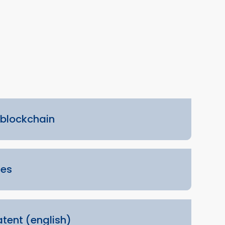
-blockchain
les
atent (english)