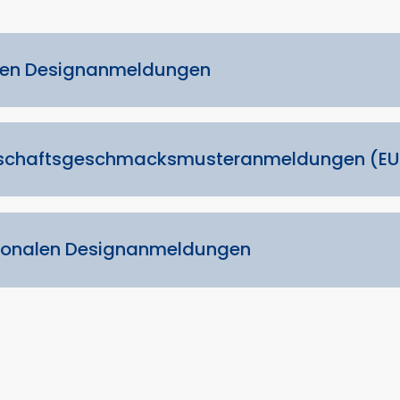
chen Designanmeldungen
inschaftsgeschmacksmusteranmeldungen (E
ationalen Designanmeldungen