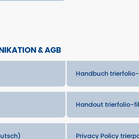
NIKATION & AGB
Handbuch trierfolio
Handout trierfolio-fi
eutsch)
Privacy Policy trierp