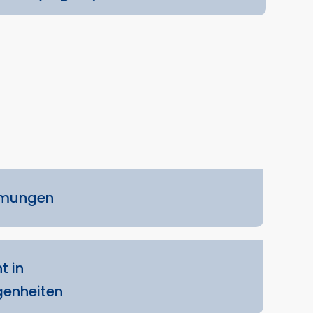
mmungen
t in
genheiten