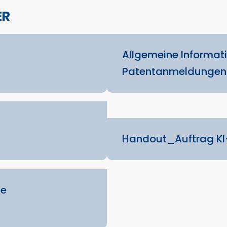
ER
Allgemeine Informati
Patentanmeldunge
Handout_Auftrag KI
he